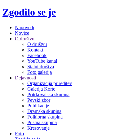
Zgodilo se je
Napovedi
Novice
O društvu
O društvu
Kontakt
Facebook
YouTube kanal
Statut društva
Foto galerija
Dejavnosti
Organizacija prireditev
Galerija Korte
Pritrkovalska skupina
Pevski zbor
Publikacije
Dramska skupina
Folklorna skupina
Pustna skupina
Kresovanje
Foto