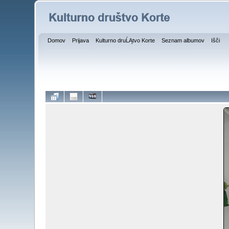
Domov
Prijava
Kulturno druĹĄtvo Korte
Seznam albumov
Išči