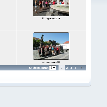
št. ogledov:533
št. ogledov:560
Skoči na stran
1
2
3
4