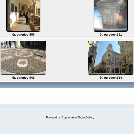
št. ogledov:555
št. ogledov:551
št. ogledov:545
št. ogledov:554
Powered by
Coppermine Photo Gallery