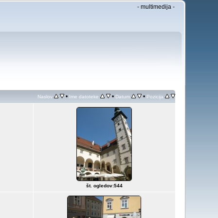
- multimedija -
•
•
•
Naslov
Ime datoteke
Datum
Pozicija
št. ogledov:544