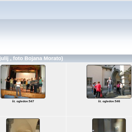
ulij , foto Bojana Morato)
št. ogledov:547
št. ogledov:546