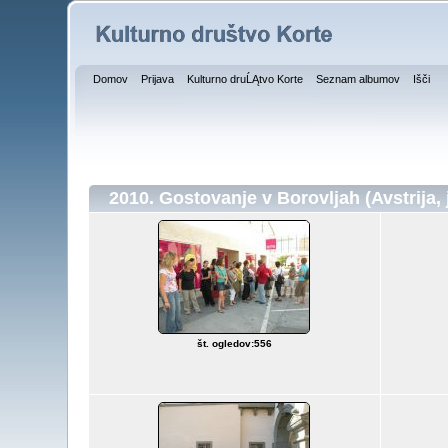
Domov
Prijava
Kulturno druĹĄtvo Korte
Seznam albumov
Išči
2010. Gostovanje v Borovljah (Avstrija, j
št. ogledov:556