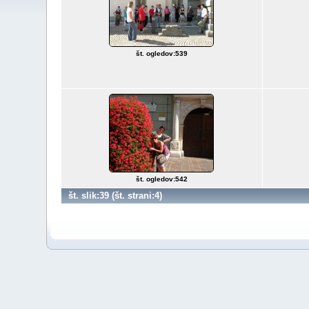
št. ogledov:539
št. ogledov:542
št. slik:39 (št. strani:4)