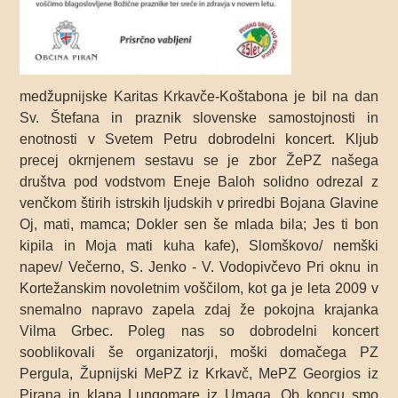
medžupnijske Karitas Krkavče-Koštabona je bil na dan
Sv. Štefana in praznik slovenske samostojnosti in
enotnosti v Svetem Petru dobrodelni koncert. Kljub
precej okrnjenem sestavu se je zbor ŽePZ našega
društva pod vodstvom Eneje Baloh solidno odrezal z
venčkom štirih istrskih ljudskih v priredbi Bojana Glavine
Oj, mati, mamca; Dokler sen še mlada bila; Jes ti bon
kipila in Moja mati kuha kafe), Slomškovo/ nemški
napev/ Večerno, S. Jenko - V. Vodopivčevo Pri oknu in
Kortežanskim novoletnim voščilom, kot ga je leta 2009 v
snemalno napravo zapela zdaj že pokojna krajanka
Vilma Grbec. Poleg nas so dobrodelni koncert
sooblikovali še organizatorji, moški domačega PZ
Pergula, Župnijski MePZ iz Krkavč, MePZ Georgios iz
Pirana in klapa Lungomare iz Umaga. Ob koncu smo