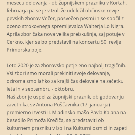
mesecu delovanja - ob župnijskem prazniku v Kortah,
februarja pa se je v Izoli že udeležil občinske revije
pevskih zborov Večer, posvečen pesmi in se soočil z
oceno strokovnega spremljevalca Walterja Lo Nigra.
Aprila zbor čaka nova velika preizkušnja, saj potuje v
Cerkno, kjer se bo predstavil na koncertu 50. revije
Primorska poje.
Leto 2020 je za zborovsko petje eno najbolj tragičnih.
Vsi zbori smo morali prekiniti svoje delovanje,
oziroma smo lahko za krajši čas delovale na začetku
leta in v septembru - oktobru.
Naš zbor je uspel za župnijski praznik, ob godovanju
zavetnika, sv Antona Puščavnika (17. januarja)
premierno izvesti II. Mladinsko mašo Pavla Kalana na
besedilo Primoža Krečiča, se predstaviti ob
kulturnem prazniku v Izoli na Kulturni osmici in zapeti