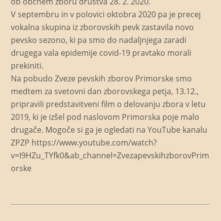
ob občnem zboru društva 28. 2. 2020.
V septembru in v polovici oktobra 2020 pa je precej
vokalna skupina iz zborovskih pevk zastavila novo
pevsko sezono, ki pa smo do nadaljnjega zaradi
drugega vala epidemije covid-19 pravtako morali
prekiniti.
Na pobudo Zveze pevskih zborov Primorske smo
medtem za svetovni dan zborovskega petja, 13.12.,
pripravili predstavitveni film o delovanju zbora v letu
2019, ki je izšel pod naslovom Primorska poje malo
drugače. Mogoče si ga je ogledati na YouTube kanalu
ZPZP https://www.youtube.com/watch?
v=I9HZu_TYfk0&ab_channel=ZvezapevskihzborovPrim
orske