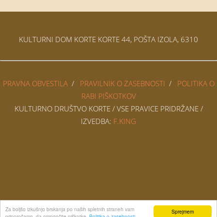
KULTURNI DOM KORTE KORTE 44, POŠTA IZOLA, 6310
PRAVNA OBVESTILA
/
PRAVILNIK O ZASEBNOSTI
/
POLITIKA O
RABI PIŠKOTKOV
KULTURNO DRUŠTVO KORTE / VSE PRAVICE PRIDRŽANE /
IZVEDBA:
F.KING
Za boljšo izkušnjo brskanja po naših spletnih straneh vam
Sprejmem
priporočamo, da omogočite piškotke.
Politika o zasebnosti