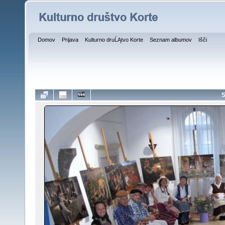
Domov
Prijava
Kulturno druĹĄtvo Korte
Seznam albumov
Išči
S