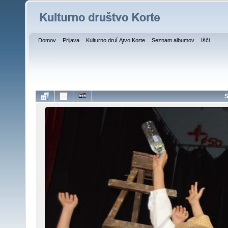
Domov
Prijava
Kulturno druĹĄtvo Korte
Seznam albumov
Išči
S