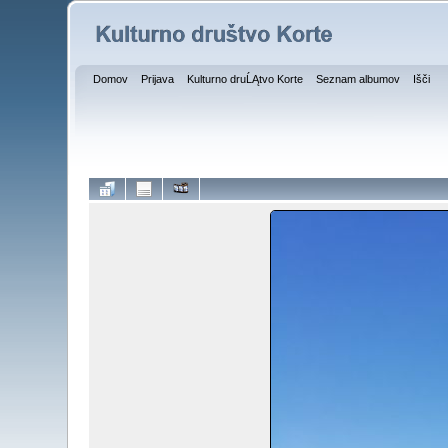
Domov
Prijava
Kulturno druĹĄtvo Korte
Seznam albumov
Išči