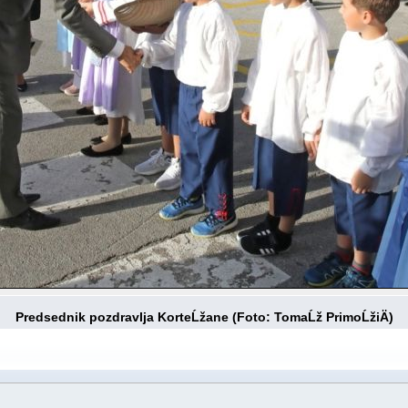
Predsednik pozdravlja KorteĹžane (Foto: TomaĹž PrimoĹžiÄ)