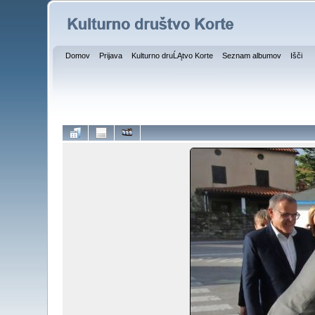
Domov
Prijava
Kulturno druĹĄtvo Korte
Seznam albumov
Išči