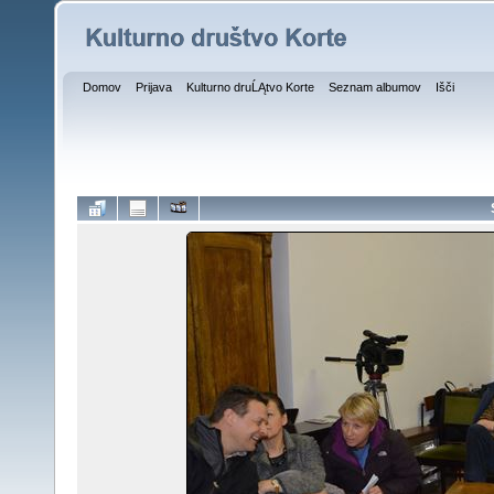
Domov
Prijava
Kulturno druĹĄtvo Korte
Seznam albumov
Išči